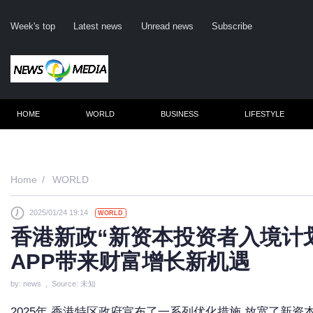
Week's top
Latest news
Unread news
Subscribe
HOME
WORLD
BUSINESS
LIFESTYLE
Remember m
Home
WORLD
2025/01/24 19:14
WORLD
Click her
香港新政“新资本投资者入境计划
F
APP带来财富增长新机遇
Not
by: news , Source: 未知
2025年,香港特区政府宣布了一系列优化措施,放宽了新资本