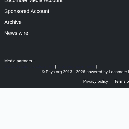
Locomote Media Account
Sponsored Account
Archive
News wire
Media partners：
US 103 radio broadcast Ra
|
U.S. regulation news
|
© Phys.org 2013 -
2026 powered by
Locomote 
Privacy policy
Terms o