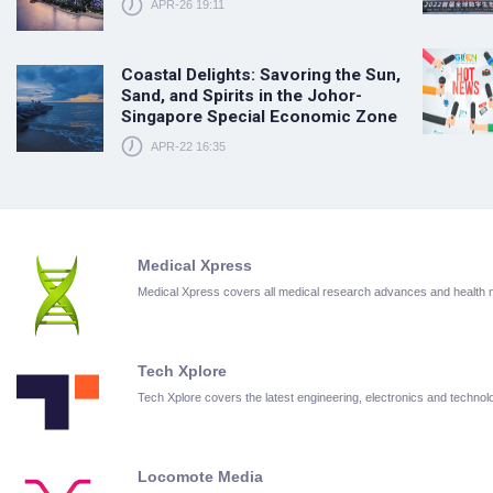
APR-26 19:11
Coastal Delights: Savoring the Sun,
Sand, and Spirits in the Johor-
Singapore Special Economic Zone
APR-22 16:35
Medical Xpress
Medical Xpress covers all medical research advances and health
Tech Xplore
Tech Xplore covers the latest engineering, electronics and techn
Locomote Media