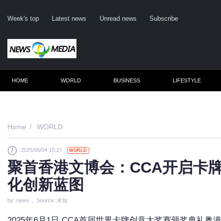
Week's top
Latest news
Unread news
Subscribe
HOME
WORLD
BUSINESS
LIFESTYLE
Remember m
Home
WORLD
2025/06/04 15:27
WORLD
Click her
聚首香港文博会：CCA开启卡
F
化创新蓝图
Not
by: news , Source: 未知
2025年6月1日,CCA首届世界卡牌创意大奖赛颁奖典礼