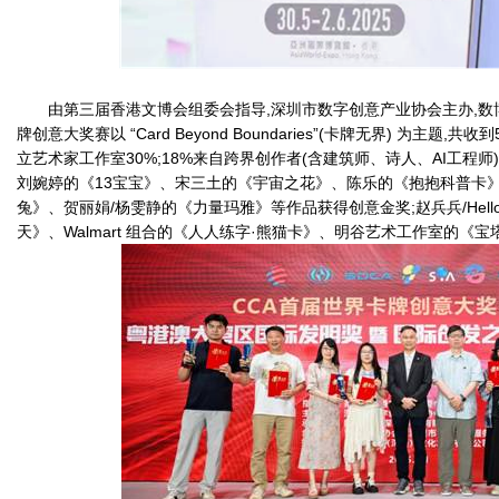
由第三届香港文博会组委会指导,深圳市数字创意产业协会主办,数博
牌创意大奖赛以 “Card Beyond Boundaries”(卡牌无界) 为主题
立艺术家工作室30%;18%来自跨界创作者(含建筑师、诗人、AI工程师
刘婉婷的《13宝宝》、宋三土的《宇宙之花》、陈乐的《抱抱科普卡
兔》、贺丽娟/杨雯静的《力量玛雅》等作品获得创意金奖;赵兵兵/Hel
天》、Walmart 组合的《人人练字·熊猫卡》、明谷艺术工作室的《