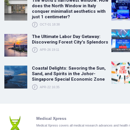
The world's narrowest window: How
does the North Window in Italy
conquer minimalist aesthetics with
just 1 centimeter?
OCT-01 18:38
The Ultimate Labor Day Getaway:
Discovering Forest City's Splendors
APR-26 19:11
Coastal Delights: Savoring the Sun,
Sand, and Spirits in the Johor-
Singapore Special Economic Zone
APR-22 16:35
Medical Xpress
Medical Xpress covers all medical research advances and health