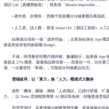
測試 Lab（真機實驗室），簡直係「Mission Impossible」。
• 硬件貴、折舊快： 買幾千部真機分分鐘要幾百萬港紙
• 人工貴、請人難： 香港 Senior QA（測試工程師）人
結果就出現咗一個「成本悖論」：企業為咗保住 App 
會逼死咗研發同創新嘅 Budget。
不過，唔理兼容性嘅代價仲慘。數據顯示，如果個 App 慢過
接趕走 27% 嘅客。最傷係品牌信譽——寫衰你一句，往往
場，一次兼容性「車禍」，可能就令到個產品玩完。
雲端破局：以「算力」換「人力」嘅模式大翻身
面對「機海」圍牆，傳統「人肉測試」已經行唔通。IT 
力」。以 Testin 雲測呢類專業 AI 測試商為例，佢哋透過
所謂雲測試，其實係將分散嘅實體手機，透過虛擬化技