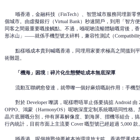
喺香港，金融科技（FinTech）、智慧城市服務同埋新
個城市。由虛擬銀行（Virtual Bank）秒速開戶，到用「智
同客之間最重要嘅接觸點。不過，喺呢啲流暢體驗嘅背後，香港
形冰山」——就係手機型號太碎料，兼容性測試（Compatibility
點樣喺成本貴到喊嘅香港，同埋用家要求極高之間搵到
術難題。
「機海」困境：碎片化生態變咗成本無底深潭
流動互聯網愈發達，就帶嚟一個好麻煩嘅副作用：手機
對於 Developer 嚟講，呢樣嘢唔單止係要搞掂 Android 
OPPO、鴻蒙（HarmonyOS）呢啲深度定制系統嘅唔同性格。加上 
晶片底層嘅分別，仲有屏幕解像度、劉海屏、摺機等組合，搞
行內統計，目前市面上主流要 Cover 嘅型號已經超過 5,000 款
喺香港，呢個挑戰仲要被本地環境放大咗。香港營運成