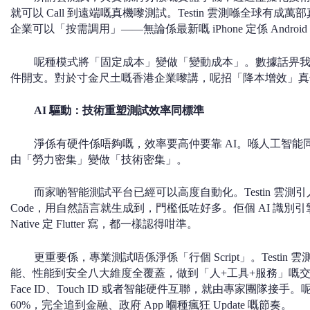
就可以 Call 到遠端嘅真機嚟測試。Testin 雲測喺全球有成
企業可以「按需調用」——無論係最新嘅 iPhone 定係 Andr
呢種模式將「固定成本」變做「變動成本」。數據話畀我哋
件開支。對於寸金尺土嘅香港企業嚟講，呢招「降本增效」真
AI
驅動：技術重塑測試效率同標準
淨係有硬件係唔夠嘅，效率要高仲要靠 AI。喺人工智能
由「勞力密集」變做「技術密集」。
而家啲智能測試平台已經可以高度自動化。Testin 雲測引
Code，用自然語言就生成到，門檻低咗好多。佢個 AI 識別引擎 0.
Native 定 Flutter 寫，都一樣認得咁準。
更重要係，專業測試唔係淨係「行個 Script」。Testin 雲測跟足
能、性能到安全八大維度全覆蓋，做到「人+工具+服務」嘅
Face ID、Touch ID 或者智能硬件互聯，就由專家團隊
60%，完全追到金融、政府 App 嗰種瘋狂 Update 嘅節奏。