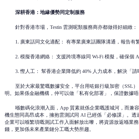
深耕香港：地緣優勢同定制服務
針對香港市場，Testin 雲測呢類服務商亦都做得好細緻：
1. 廣東話同文化適配： 有專業廣東話團隊溝通，報告
2. 模擬香港網絡： 支援跨境專線同 Wi-Fi 模擬，確保個 A
3. 慳人工： 幫香港企業降低約 40% 人力成本，解決
至於大家最驚嘅數據安全，平台用咗銀行級加密（SSL
明。如果係金融機構，仲可以做「私有化部署」，保證數據唔
喺數碼化浪潮入面，App 質素就係企業嘅護城河，而兼
機生態同高昂成本，擁抱雲測試同 AI 已經係「必修課」。透過 
企業可以喺繁瑣嘅測試工作入面解放出嚟，將資源放返喺業務
錢，更加係未來產業鏈分工嘅大勢所趨。