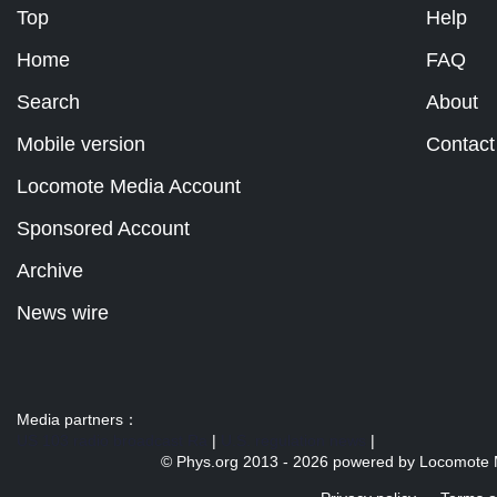
Top
Help
Home
FAQ
Search
About
Mobile version
Contact
Locomote Media Account
Sponsored Account
Archive
News wire
Media partners：
US 103 radio broadcast Ra
|
U.S. regulation news
|
© Phys.org 2013 -
2026 powered by
Locomote 