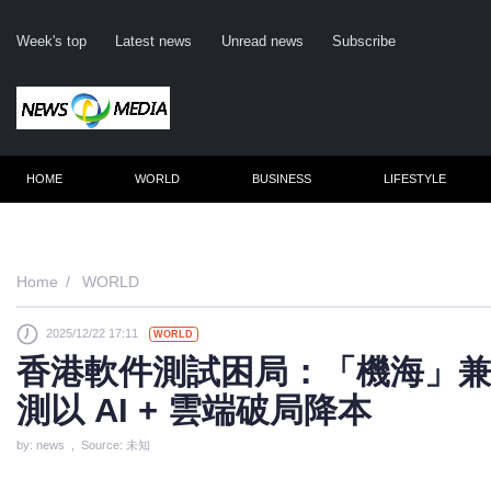
Week's top
Latest news
Unread news
Subscribe
HOME
WORLD
BUSINESS
LIFESTYLE
Remember m
Home
WORLD
2025/12/22 17:11
WORLD
Click her
香港軟件測試困局：「機海」兼容性
F
測以 AI + 雲端破局降本
Not
by: news , Source: 未知