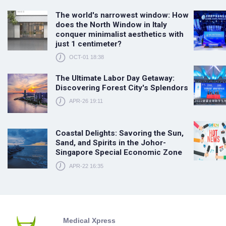
The world's narrowest window: How
does the North Window in Italy
conquer minimalist aesthetics with
just 1 centimeter?
OCT-01 18:38
The Ultimate Labor Day Getaway:
Discovering Forest City's Splendors
APR-26 19:11
Coastal Delights: Savoring the Sun,
Sand, and Spirits in the Johor-
Singapore Special Economic Zone
APR-22 16:35
Medical Xpress