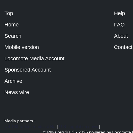
Top
Help
Home
FAQ
Search
About
Mobile version
Contact
Locomote Media Account
Sponsored Account
Archive
News wire
Media partners：
US 103 radio broadcast Ra
|
U.S. regulation news
|
© Phys.org 2013 -
2026 powered by
Locomote 