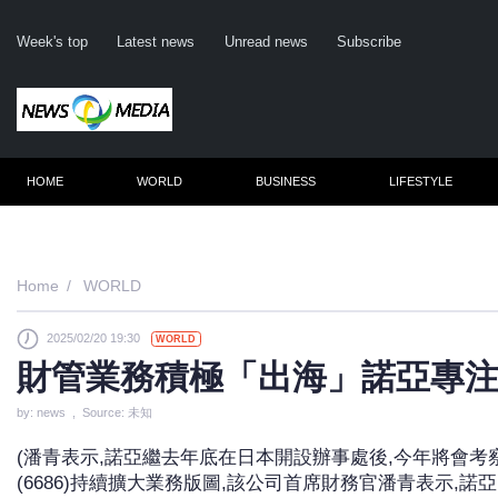
Week's top
Latest news
Unread news
Subscribe
HOME
WORLD
BUSINESS
LIFESTYLE
Remember m
Home
WORLD
2025/02/20 19:30
WORLD
Click her
財管業務積極「出海」諾亞專
F
by: news , Source: 未知
Not
(潘青表示,諾亞繼去年底在日本開設辦事處後,今年將會考
(6686)持續擴大業務版圖,該公司首席財務官潘青表示,