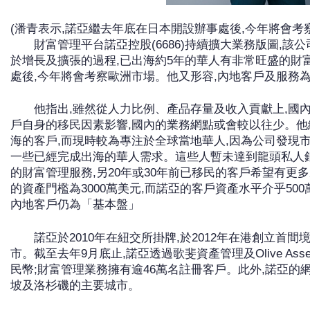
(潘青表示,諾亞繼去年底在日本開設辦事處後,今年將會考
財富管理平台諾亞控股(6686)持續擴大業務版圖,該
於增長及擴張的過程,已出海約5年的華人有非常旺盛的財
處後,今年將會考察歐洲市場。他又形容,內地客戶及服務
他指出,雖然從人力比例、產品存量及收入貢獻上,國
戶自身的移民因素影響,國內的業務網點或會較以往少。他
海的客戶,而現時較為專注於全球當地華人,因為公司發現
一些已經完成出海的華人需求。這些人暫未達到龍頭私人
的財富管理服務,另20年或30年前已移民的客戶希望有更
的資產門檻為3000萬美元,而諾亞的客戶資產水平介乎500
內地客戶仍為「基本盤」
諾亞於2010年在紐交所掛牌,於2012年在港創立首間
市。截至去年9月底止,諾亞透過歌斐資產管理及Olive Asset
民幣;財富管理業務擁有逾46萬名註冊客戶。此外,諾亞
坡及洛杉磯的主要城市。