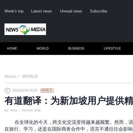
Week's top
Latest news
Unread news
Subscribe
HOME
WORLD
BUSINESS
LIFESTYLE
Remember m
Home
WORLD
2026/01/09 16:20
WORLD
Click her
有道翻译：为新加坡用户提供
F
by: news , Source: 未知
Not
在全球化的今天，跨文化交流变得越来越频繁。然而，
在旅行、学习，还是在国际商务合作中，语言不通往往会影响