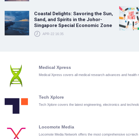
Coastal Delights: Savoring the Sun,
Sand, and Spirits in the Johor-
Singapore Special Economic Zone
APR-22 16:35
Medical Xpress
Medical Xpress covers all medical research advances and health
Tech Xplore
Tech Xplore covers the latest engineering, electronics and techn
Locomote Media
Locomote Media Network offers the most comprehensive sci-tech