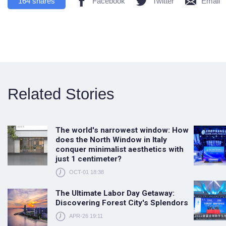
164
shares
Facebook
Twitter
Email
Related Stories
The world's narrowest window: How
does the North Window in Italy
conquer minimalist aesthetics with
just 1 centimeter?
OCT-01 18:38
The Ultimate Labor Day Getaway:
Discovering Forest City's Splendors
APR-26 19:11