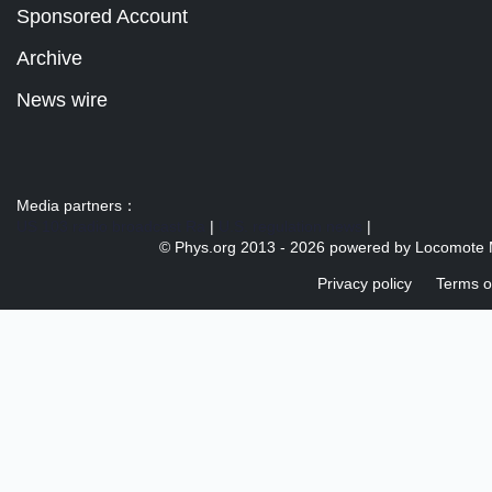
Sponsored Account
Archive
News wire
Media partners：
US 103 radio broadcast Ra
|
U.S. regulation news
|
© Phys.org 2013 -
2026 powered by
Locomote 
Privacy policy
Terms o