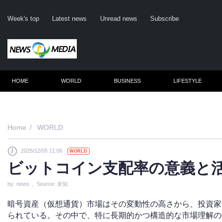
Week's top
Latest news
Unread news
Subscribe
HOME
WORLD
BUSINESS
LIFESTYLE
Remember m
Home
WORLD
2025/12/05 11:06
WORLD
Click her
ビットコイン支配率の意義と
F
by: news , Source: 未知
Not
暗号資産（仮想通貨）市場はその変動性の高さから、投資家
られている。その中で、特に長期的かつ構造的な市場理解の