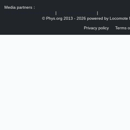
Media partners：
US 103 radio broadcast Ra
|
U.S. regulation news
|
© Phys.org 2013 -
2026 powered by
Locomote 
Privacy policy
Terms o