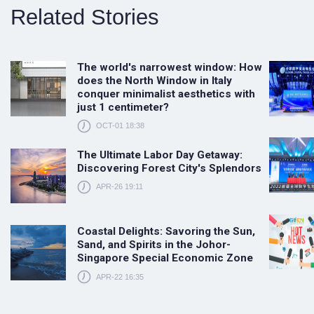
Related Stories
The world's narrowest window: How
does the North Window in Italy
conquer minimalist aesthetics with
just 1 centimeter?
OCT-01 18:38
The Ultimate Labor Day Getaway:
Discovering Forest City's Splendors
APR-26 19:11
Coastal Delights: Savoring the Sun,
Sand, and Spirits in the Johor-
Singapore Special Economic Zone
APR-22 16:35