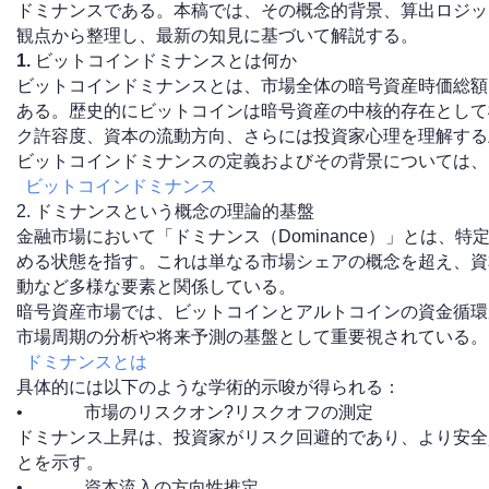
ドミナンスである。本稿では、その概念的背景、算出ロジッ
観点から整理し、最新の知見に基づいて解説する。
1.
ビットコインドミナンスとは何か
ビットコインドミナンスとは、市場全体の暗号資産時価総額
ある。歴史的にビットコインは暗号資産の中核的存在として
ク許容度、資本の流動方向、さらには投資家心理を理解する
ビットコインドミナンスの定義およびその背景については、
ビットコインドミナンス
2. ドミナンスという概念の理論的基盤
金融市場において「ドミナンス（Dominance）」とは、
める状態を指す。これは単なる市場シェアの概念を超え、資
動など多様な要素と関係している。
暗号資産市場では、ビットコインとアルトコインの資金循環
市場周期の分析や将来予測の基盤として重要視されている。
ドミナンスとは
具体的には以下のような学術的示唆が得られる：
• 市場のリスクオン?リスクオフの測定
ドミナンス上昇は、投資家がリスク回避的であり、より安全
とを示す。
• 資本流入の方向性推定