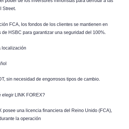
el poder de los inversores minoristas para derrotar a las
l Street.
ión FCA, los fondos de los clientes se mantienen en
 de HSBC para garantizar una seguridad del 100%.
a localización
añol
T, sin necesidad de engorrosos tipos de cambio.
é elegir LINK FOREX?
posee una licencia financiera del Reino Unido (FCA),
durante la operación