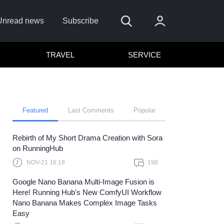
Unread news
Subscribe
TRAVEL
SERVICE
Featured
Last Comments
Popular
Rebirth of My Short Drama Creation with Sora
 me
on RunningHub
Sign In
NOV-21 16:18
198
re to sign in with
or
Google Nano Banana Multi-Image Fusion is
Here! Running Hub's New ComfyUI Workflow
Forget Password?
Nano Banana Makes Complex Image Tasks
Easy
t a member?
Sign up