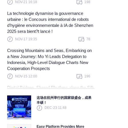
NOV-21 16:18
198
Learn more
La technologie dynamise la gouvernance
urbaine : le Concours international de robots
d'hygiène environnementale à IA de Shenzhen
2025 sera bient?t lancé !
NOV-17 19:35
78
Crossing Mountains and Seas, Embarking on
a New Journey: Mo Yi Leads Delegation to
Indonesia, High-Level Dialogue Charts New
Cooperation Prospects
NOV-15 12:00
196
Digital Bridges, Shared Rhythms along the Silk
Road — China and Malaysia Join Hands to
这场在杭州举行的国家级盛会，成果
Explore a New Blue Ocean in Digital
丰硕！
Cooperation and Embark on a New Journey
DEC-23 11:48
Toward Community Building
NOV-10 15:40
121
Easy Platform Provides More