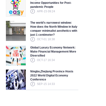
Income Opportunities for Post-
pandemic People
APR-15 09:24
The world's narrowest window:
How does the North Window in Italy
conquer minimalist aesthetics with
just 1 centimeter?
OCT-01 18:38
Global Luxury Economy Network:
Make Financial Management More
Diversified
OCT-17 16:34
Ningbo,Zhejiang Province Hosts
2022 World Digital Economy
Conference
SEP-15 14:33