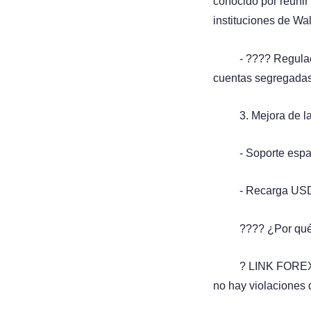
conocido por reunir 
instituciones de Wal
- ???? Regulac
cuentas segregadas
3. Mejora de l
- Soporte esp
- Recarga USD
???? ¿Por qu
? LINK FOREX 
no hay violaciones 