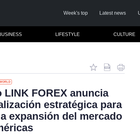
Week's top
Latest news
BUSINESS
LIFESTYLE
CULTURE
WORLD
Remember
o LINK FOREX anuncia
lización estratégica para
Click he
 la expansión del mercado
méricas
No