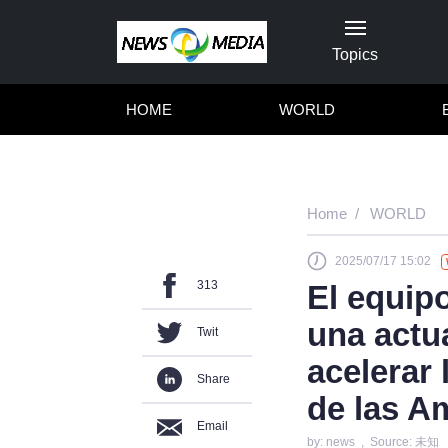
Topics
HOME
WORLD
Home
WORLD
2025/07/17 15:02
313
El equip
una actua
Twit
acelerar
Share
de las A
Email
by: news , Source: 未知