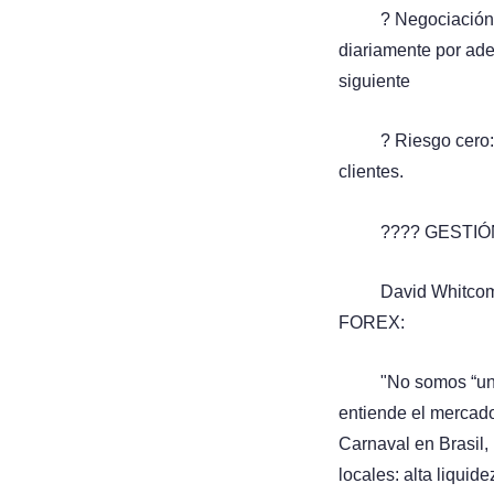
? Negociación
diariamente por ade
siguiente
? Riesgo cero
clientes.
???? GESTI
David Whitcom
FOREX:
"No somos “una
entiende el mercado
Carnaval en Brasil,
locales: alta liquid