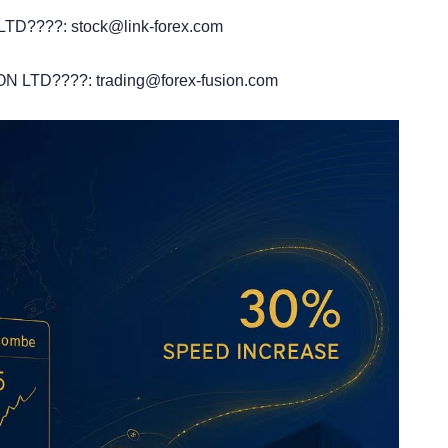
TD????: stock@link-forex.com
 LTD????: trading@forex-fusion.com